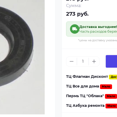
Сумма:
273 руб.
Доставка выгоднее!
Часть расходов берё
*цены на доставку указан
ТЦ Флагман Дисконт
Дос
ТЦ Все для дома
Мало
Пермь ТЦ "Облака"
Мало
ТЦ Азбука ремонта
Мало