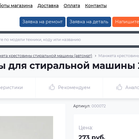
боты магазина
Доставка
Оплата
Контакты
Заявка на ремонт
Заявка на деталь
Напишите
жета крестовины стиральной машины (автомат)
Манжета крестовины
 для стиральной машины 2
теристики
Рекомендуем
Анало
Артикул:
000072
Цена:
273 руб.