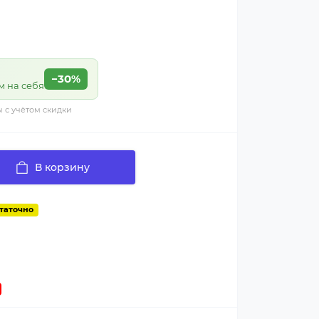
−30%
м на себя
ы с учётом скидки
В корзину
таточно