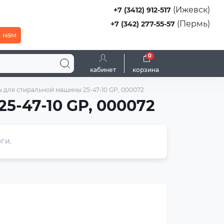
(Ижевск)
+7 (3412) 912-517
(Пермь)
+7 (342) 277-55-57
 нам
0
кабинет
корзина
 для стиральной машины 25-47-10 GP, 000072
5-47-10 GP, 000072
ги.