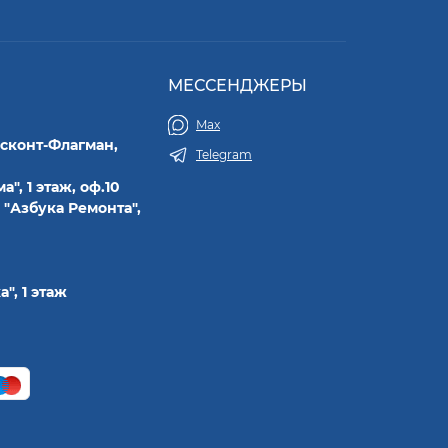
МЕССЕНДЖЕРЫ
Max
исконт-Флагман,
Telegram
а", 1 этаж, оф.10
 "Азбука Ремонта",
а", 1 этаж