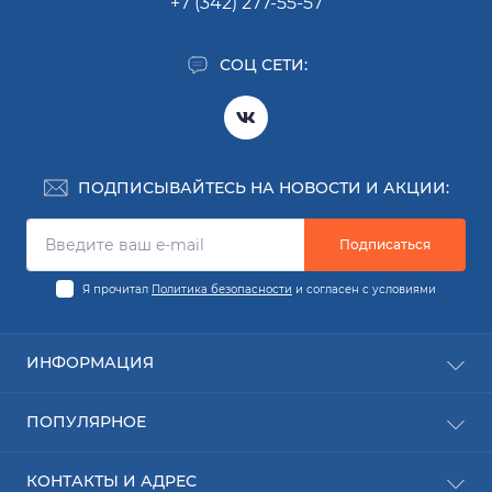
+7 (342) 277-55-57
СОЦ СЕТИ:
ПОДПИСЫВАЙТЕСЬ НА НОВОСТИ И АКЦИИ:
Подписаться
Я прочитал
Политика безопасности
и согласен с условиями
ИНФОРМАЦИЯ
Заявка на деталь
ПОПУЛЯРНОЕ
Заявка на ремонт
О компании
Новинки
КОНТАКТЫ И АДРЕС
Доставка