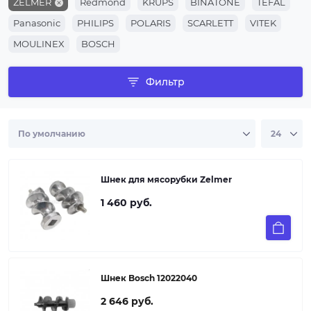
ZELMER
Redmond
KRUPS
BINATONE
TEFAL
Panasonic
PHILIPS
POLARIS
SCARLETT
VITEK
MOULINEX
BOSCH
Фильтр
Шнек для мясорубки Zelmer
1 460 руб.
Шнек Bosch 12022040
2 646 руб.