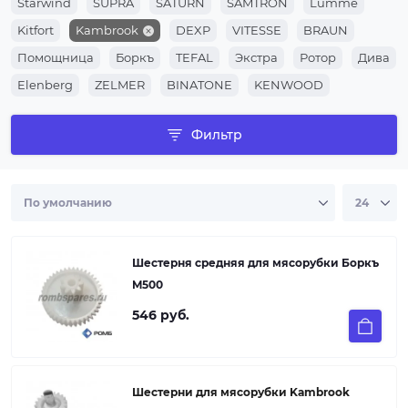
Starwind
SUPRA
SATURN
SAMTRON
Lumme
Kitfort
Kambrook
DEXP
VITESSE
BRAUN
Помощница
Боркъ
TEFAL
Экстра
Ротор
Дива
Elenberg
ZELMER
BINATONE
KENWOOD
Panasonic
PHILIPS
SCARLETT
Redmond
POLARIS
Фильтр
VITEK
MOULINEX
SIEMENS
BOSCH
Шестерня средняя для мясорубки Боркъ
M500
546 руб.
Шестерни для мясорубки Kambrook