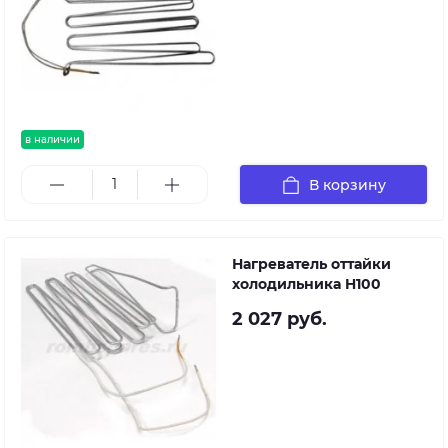
R36NFG
(58279230000),
R36NFG.SL
(58286940001),
SFR167NF
(58500430000),
SFR167NF
в наличии
(58500430001),
SFR167NF
В корзину
(58500430010),
SFR167NF
(58500430210),
Нагреватель оттайки
SFR167NF
холодильника H100
(58500430212), T18NF
(58392340000), T18NFS
2 027 руб.
(58392350000), T18RNF
(58441260000),
RFCNF340A
(58255890000),
RFNF305A
(58255830000),