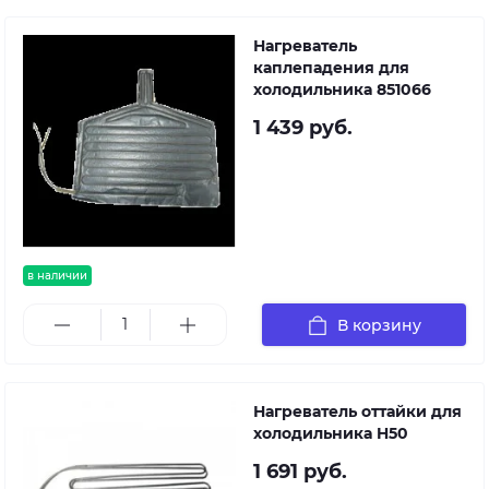
RMUP167XNFHA
(58818010010, B16NF
Нагреватель
каплепадения для
(58392020000), B18NF
холодильника 851066
(58392120000), B18NFS
(58392130000),
1 439 руб.
BH180NF
(58392140001),
BH180NFS
(58392150001), BH18NF
(58392160001), C132NFG
(58279250000),
C132NFG.SLV
в наличии
(58286910001),
C138NFG
В корзину
(58279270000),
C138NFG.SLV
(58286920000),
Нагреватель оттайки для
C236NFG
холодильника H50
(58279260000),
C236NFG.SLV
1 691 руб.
(58286930000),