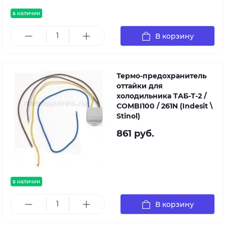
RFNF345A
(58255840000),
в наличии
RMUP167XNFHAAUA
(58829370, MFZ16F
В корзину
(58795620000), MFZ16F
(58795620010)
Термо-предохранитель
оттайки для
холодильника ТАБ-Т-2 /
COMBI100 / 261N (Indesit \
Stinol)
861 руб.
в наличии
В корзину