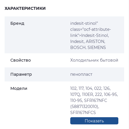
ХАРАКТЕРИСТИКИ
Бренд
indesit
-stinol"
class="ocf-attribute-
link">Indesit-Stinol,
Indesit,
ARISTON
,
BOSCH
,
SIEMENS
Свойство
Холодильник бытовой
Параметр
пенопласт
Модели
102, 117, 104, 022, 126,
107Q, 110ER, 222, 106-95,
110-95, SFR167NFC
(58871320010),
SFR167NFCS
(58871330010),
Показать
RMUP167XNFCH,
полностью