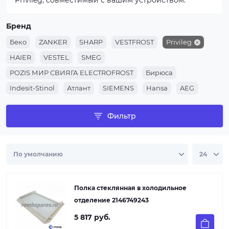
Privileg, совместимый с вашим устройством.
Бренд
Беко
ZANKER
SHARP
VESTFROST
Privileg
HAIER
VESTEL
SMEG
POZIS МИР СВИЯГА ELECTROFROST
Бирюса
Indesit-Stinol
Атлант
SIEMENS
Hansa
AEG
ZANUSSI
WHIRLPOOL
BOSCH
Electrolux
Beko
Фильтр
LG
SAMSUNG
ARISTON
Indesit
Полка стеклянная в холодильное
отделение 2146749243
5 817 руб.