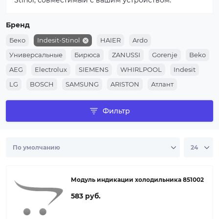
Stinol, совместимый с вашим устройством.
Бренд
Беко
Indesit-Stinol
HAIER
Ardo
Универсальные
Бирюса
ZANUSSI
Gorenje
Beko
AEG
Electrolux
SIEMENS
WHIRLPOOL
Indesit
LG
BOSCH
SAMSUNG
ARISTON
Атлант
Фильтр
Модуль индикации холодильника 851002
583 руб.