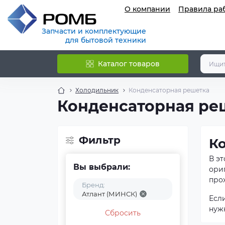
О компании
Правила ра
Запчасти и комплектующие
для бытовой техники
Каталог товаров
Холодильник
Конденсаторная решетка
Конденсаторная ре
Фильтр
К
В э
Вы выбрали:
ори
прох
Бренд:
Атлант (МИНСК)
Есл
нуж
Сбросить