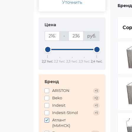
Уточнить
Бренд
Цена
Сор
-
руб.
2,2 тыс.
2,2 тыс.
2,3 тыс.
2,3 тыс.
2,4 тыс.
Бренд
ARISTON
+1
Beko
+2
Indesit
+1
Indesit-Stinol
+1
Атлант
(МИНСК)