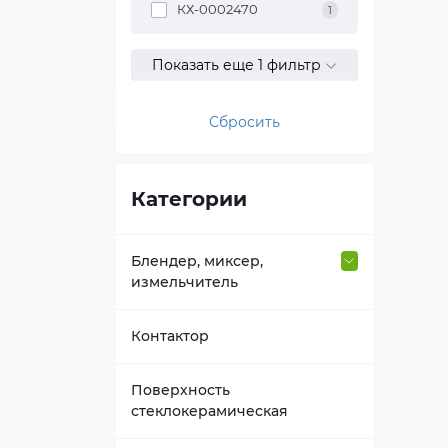
КХ-0002470
1
Показать еще 1 фильтр
Сбросить
Категории
Блендер, миксер,
измельчитель
Втулка вала
Контактор
Держатель насадок
Поверхность
стеклокерамическая
Емкость блендера