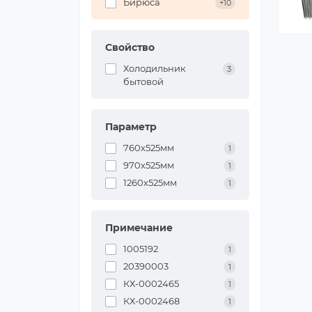
Бирюса
+10
Свойство
Холодильник
3
бытовой
Параметр
760х525мм
1
970х525мм
1
1260х525мм
1
Примечание
1005192
1
20390003
1
КХ-0002465
1
КХ-0002468
1