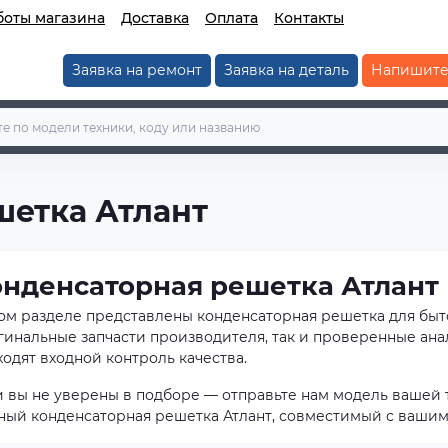
боты магазина
Доставка
Оплата
Контакты
Заявка на ремонт
Заявка на деталь
Напишите
шетка Атлант
онденсаторная решетка Атлант
том разделе представлены конденсаторная решетка для бы
гинальные запчасти производителя, так и проверенные ана
одят входной контроль качества.
и вы не уверены в подборе — отправьте нам модель вашей 
ный конденсаторная решетка Атлант, совместимый с вашим