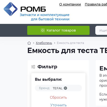
О компании
Правила ра
Запчасти и комплектующие
для бытовой техники
Каталог товаров
Хлебопечь
Емкость для теста
Емкость для теста T
Фильтр
Ем
В э
Вы выбрали:
ори
прох
Бренд:
TEFAL
Есл
Сбросить
нуж
Уточнить