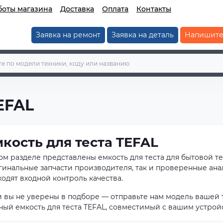
боты магазина
Доставка
Оплата
Контакты
Заявка на ремонт
Заявка на деталь
Напишите
EFAL
кость для теста TEFAL
том разделе представлены емкость для теста для бытовой т
гинальные запчасти производителя, так и проверенные ана
одят входной контроль качества.
и вы не уверены в подборе — отправьте нам модель вашей 
ный емкость для теста TEFAL, совместимый с вашим устрой