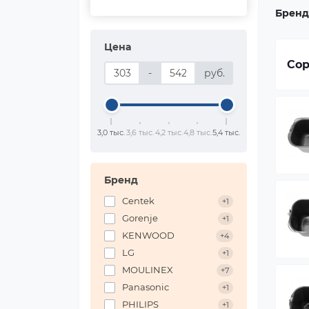
Бренд
Цена
Сор
-
руб.
3,0 тыс.
3,6 тыс.
4,2 тыс.
4,8 тыс.
5,4 тыс.
Бренд
Centek
+1
Gorenje
+1
KENWOOD
+4
LG
+1
MOULINEX
+7
Panasonic
+1
PHILIPS
+1