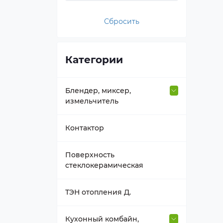
Сбросить
Категории
Блендер, миксер,
измельчитель
Втулка вала
Контактор
Держатель насадок
Поверхность
стеклокерамическая
Емкость блендера
ТЭН отопления Д.
Насадка, венчик
Кухонный комбайн,