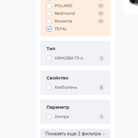
POLARIS
+1
Redmond
+1
Rowenta
+1
TEFAL
Тип
XBM238A T3-4
1
Свойство
Хлебопечь
3
Параметр
2литра
1
Показать еще 2 фильтра