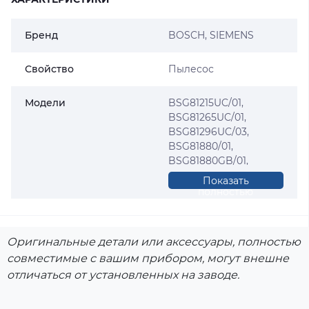
Бренд
BOSCH
,
SIEMENS
Свойство
Пылесос
Модели
BSG81215UC/01,
BSG81265UC/01,
BSG81296UC/03,
BSG81880/01,
BSG81880GB/01,
BSG81885/01,
Показать
BSG82485/01,
полностью
VS08G1880/01,
VS08G1880/03,
VS08G1885/03,
Оригинальные детали или аксессуары, полностью
VS08G2485/03,
совместимые с вашим прибором, могут внешне
VS08G2485/08
отличаться от установленных на заводе.