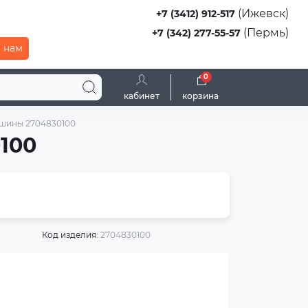
(Ижевск)
+7 (3412) 912-517
(Пермь)
+7 (342) 277-55-57
 нам
0
кабинет
корзина
ашины 2704830100
100
Код изделия:
2704830100