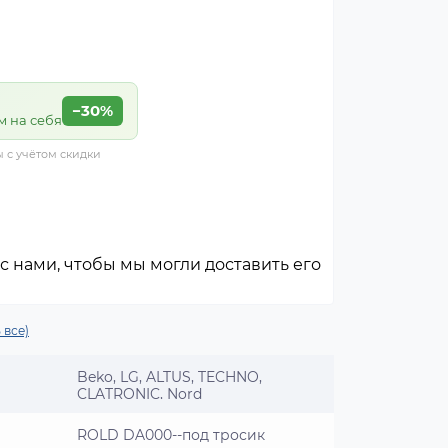
−30%
м на себя
ы с учётом скидки
с нами, чтобы мы могли доставить его
 все)
Beko, LG, ALTUS, TECHNO,
CLATRONIC, Nord
ROLD DA000--под тросик