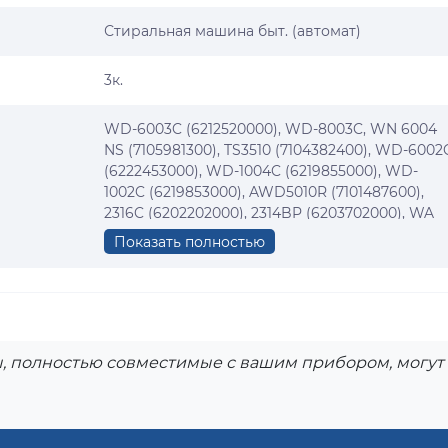
Стиральная машина быт. (автомат)
3к.
WD-6003C (6212520000), WD-8003C, WN 6004
NS (7105981300), TS3510 (7104382400), WD-6002
(6222453000), WD-1004C (6219855000), WD-
1002C (6219853000), AWD5010R (7101487600),
2316C (6202202000), 2314BP (6203702000), WA
6108 G (6208413000), B 4088 (6208418000), LL
Показать полностью
850 A (6208419000), WA608 (6208420000), WA
6108 XD (6208432100), WB 6108 XE (6208437100)
WA 9085 (6208442000), WD 8001 CI
(6208446000), WB 6108 XE (6208464000), WB
6108 XE (6208467100), WB 6108 XD (6208467000
WB 6108 XE (6208477000), LL 800 THB
, полностью совместимые с вашим прибором, могут 
(6208480000), WD 8001C (6208488000), WA
4080 (6208495000), 2312 CY (6212202000), B 408
(6212418000), LL 600 THN (6212427100), WBF 610
XC (6212437000), WD 6003 CE (6212443000), WB